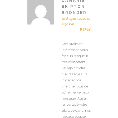
DAMARIS
SKIPTON
BRONDER
10 August 2020 at
2:58 PM
REPLY
C’est vraiment
intéressant, vous
êtes un blogueur
très compétent.
J’ai rejoint votre
flux rss et je suis
impatient de
chercher plus de
votre merveilleux
message. Aussi,
j’ai partagé votre
site web dans mes
réseaux sociaux!